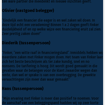
Een ware partner die meedenkt en nieuwe inzichten geeft.
Olivier (vastgoed belegger)
”Eindelijk een financier die eager is en wel zaken wil doen. In
deze tijd echt een verademing! Binnen 1 a 2 dagen geeft Finker
duidelijkheid of en op welke wijze een financiering eruit zal zien.
Zeer prettig zaken doen!“
Diederik (tussenpersoon)
”Finker, “een witte raaf in financieringsland”. Inmiddels hebben wij
meerdere zaken met Finker mogen doen. Het team van Finker laat
zich het beste beschrijven als ter zake kundig, snel en no
nonsens. De tarifering is hoog. Dit wordt goed gemaakt in die
gevallen waar de belangen voor de klant zwaarder wegen dan
rente, dan wel er sprake is van een overbrugging. De gewekte
verwachtingen zijn meer dan waar gemaakt“
Hans (tussenpersoon)
“Mijn ervaring met Finker is meer dan positief te noemen. Voor
de aanschaf van een beleggingspand hadden wij op zeer korte