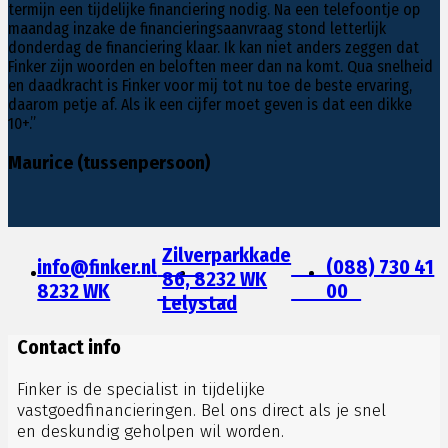
termijn een tijdelijke financiering nodig. Na een telefoontje op
maandag inzake de financieringsaanvraag stond letterlijk
donderdag de financiering klaar. Ik kan niet anders zeggen dat
Finker zijn woorden en beloften meer dan na komt. Qua snelheid
en daadkracht is Finker voor mij tot nu toe de beste ervaring,
daarom petje af. Als ik een cijfer moet geven is dat een dikke
10+.”
Maurice (tussenpersoon)
Zilverparkkade
info@finker.nl
Email
Office
(088) 730 41
86, 8232 WK
8232 WK
Address
Address
00
Lelystad
Contact info
Finker is de specialist in tijdelijke
vastgoedfinancieringen. Bel ons direct als je snel
en deskundig geholpen wil worden.