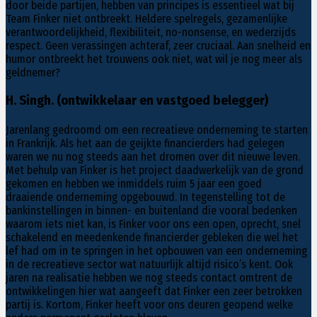
door beide partijen, hebben van principes is essentieel wat bij
Team Finker niet ontbreekt. Heldere spelregels, gezamenlijke
verantwoordelijkheid, flexibiliteit, no-nonsense, en wederzijds
respect. Geen verassingen achteraf, zeer cruciaal. Aan snelheid en
humor ontbreekt het trouwens ook niet, wat wil je nog meer als
geldnemer?
H. Singh. (ontwikkelaar en vastgoed belegger)
Jarenlang gedroomd om een recreatieve onderneming te starten
in Frankrijk. Als het aan de geijkte financierders had gelegen
waren we nu nog steeds aan het dromen over dit nieuwe leven.
Met behulp van Finker is het project daadwerkelijk van de grond
gekomen en hebben we inmiddels ruim 5 jaar een goed
draaiende onderneming opgebouwd. In tegenstelling tot de
bankinstellingen in binnen- en buitenland die vooral bedenken
waarom iets niet kan, is Finker voor ons een open, oprecht, snel
schakelend en meedenkende financierder gebleken die wel het
lef had om in te springen in het opbouwen van een onderneming
in de recreatieve sector wat natuurlijk altijd risico’s kent. Ook
jaren na realisatie hebben we nog steeds contact omtrent de
ontwikkelingen hier wat aangeeft dat Finker een zeer betrokken
partij is. Kortom, Finker heeft voor ons deuren geopend welke