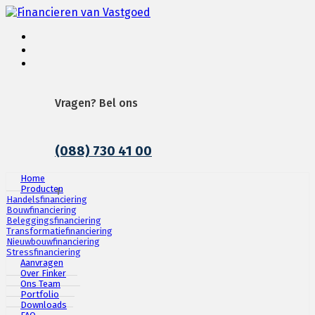
Have any Questions?
(088) 730 41 00
Home
Producten
Handelsfinanciering
Bouwfinanciering
Beleggingsfinanciering
Transformatiefinanciering
Nieuwbouwfinanciering
Stressfinanciering
Aanvragen
Over Finker
Ons Team
Portfolio
Downloads