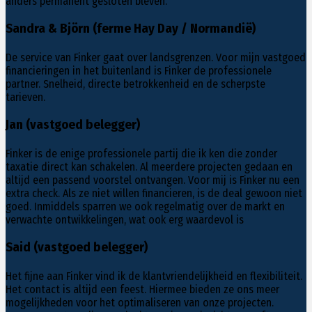
anders permanent gesloten bleven.
Sandra & Björn (ferme Hay Day / Normandië)
De service van Finker gaat over landsgrenzen. Voor mijn vastgoed
financieringen in het buitenland is Finker de professionele
partner. Snelheid, directe betrokkenheid en de scherpste
tarieven.
Jan (vastgoed belegger)
Finker is de enige professionele partij die ik ken die zonder
taxatie direct kan schakelen. Al meerdere projecten gedaan en
altijd een passend voorstel ontvangen. Voor mij is Finker nu een
extra check. Als ze niet willen financieren, is de deal gewoon niet
goed. Inmiddels sparren we ook regelmatig over de markt en
verwachte ontwikkelingen, wat ook erg waardevol is
Said (vastgoed belegger)
Het fijne aan Finker vind ik de klantvriendelijkheid en flexibiliteit.
Het contact is altijd een feest. Hiermee bieden ze ons meer
mogelijkheden voor het optimaliseren van onze projecten.